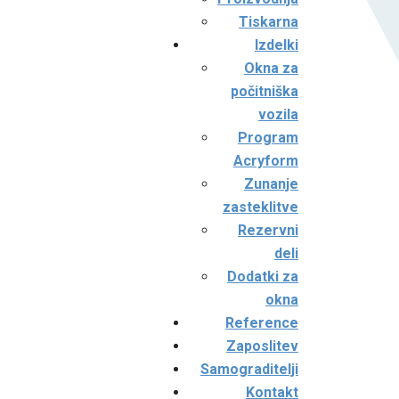
Tiskarna
Izdelki
Okna za
počitniška
vozila
Program
Acryform
Zunanje
zasteklitve
Rezervni
deli
Dodatki za
okna
Reference
Zaposlitev
Samograditelji
Kontakt