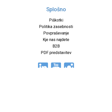
Splošno
Piškotki
Politika zasebnosti
Povpraševanje
Kje nas najdete
B2B
PDF predstavitev
Ostalo
O nas
Rešitve
Izdelki