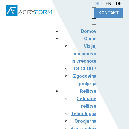
Izberite vaš jezik
SL
EN
DE
KONTAKT
Domov
O nas
Vizija,
poslanstvo
in vrednote
G4 GROUP
Zgodovina
podjetja
Rešitve
Celostne
rešitve
Tehnologija
Orodjarna
Proizvodnja