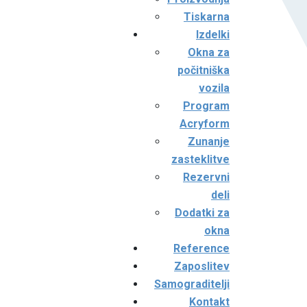
Tiskarna
Izdelki
Okna za
počitniška
vozila
Program
Acryform
Zunanje
zasteklitve
Rezervni
deli
Dodatki za
okna
Reference
Zaposlitev
Samograditelji
Kontakt