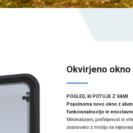
Okvirjeno okn
POGLED, KI POTUJE Z VAMI
Popolnoma novo okno z alumin
funkcionalnostjo in enostavn
Minimalizem, prefinjenost in vr
zasnovano z mislijo na najnovejše