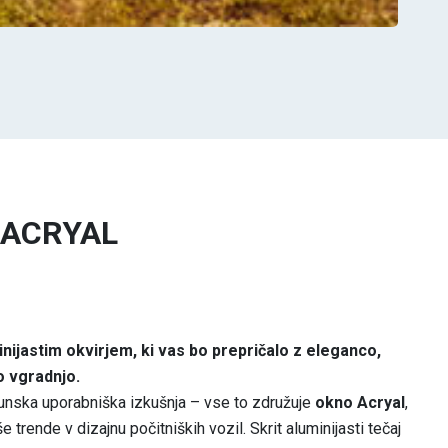
o ACRYAL
ijastim okvirjem, ki vas bo prepričalo z eleganco,
o vgradnjo.
hunska uporabniška izkušnja – vse to združuje
okno Acryal
,
 trende v dizajnu počitniških vozil. Skrit aluminijasti tečaj