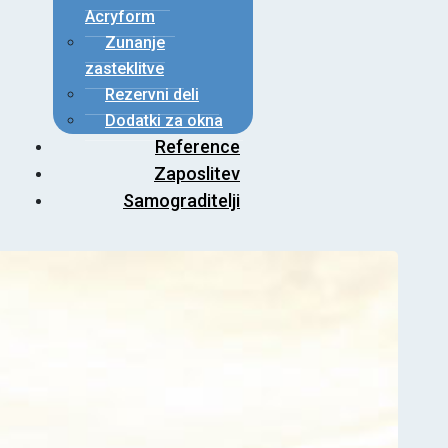
Acryform
Zunanje
zasteklitve
Rezervni deli
Dodatki za okna
Reference
Zaposlitev
Samograditelji