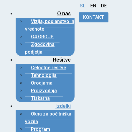
SL
EN
DE
O nas
KONTAKT
Vizija, poslanstvo in
vrednote
G4 GROUP
Zgodovina
podjetja
Rešitve
Celostne rešitve
Tehnologija
Orodjarna
Proizvodnja
Tiskarna
Izdelki
Okna za počitniška
vozila
Program