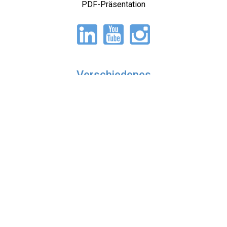
PDF-Präsentation
Verschiedenes
Über uns
Lösungen
Produkte
Referenzen
Anstellung
Selbstbauer
Nachrichtenarchiv
Projekte/Investitionen