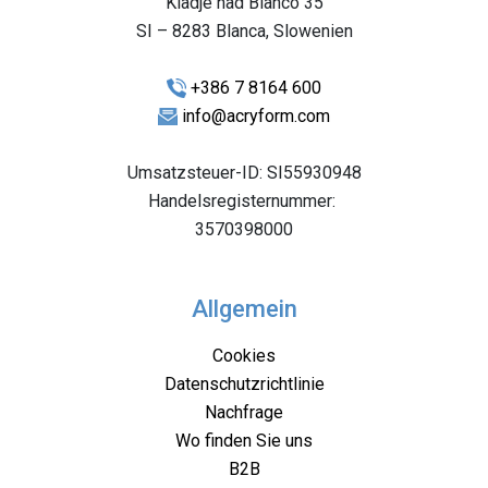
Kladje nad Blanco 35
SI – 8283 Blanca, Slowenien
+386 7 8164 600
info@acryform.com
Umsatzsteuer-ID: SI55930948
Handelsregisternummer:
3570398000
Allgemein
Cookies
Datenschutzrichtlinie
Nachfrage
Wo finden Sie uns
B2B